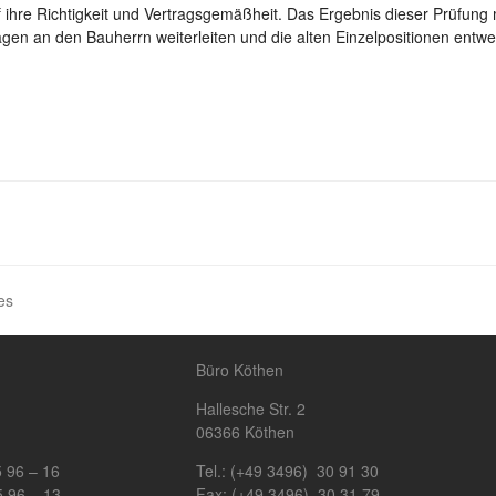
 ihre Richtigkeit und Vertragsgemäßheit. Das Ergebnis dieser Prüfung mu
gen an den Bauherrn weiterleiten und die alten Einzelpositionen entwe
es
Büro Köthen
Hallesche Str. 2
06366 Köthen
5 96 – 16
Tel.: (+49 3496) 30 91 30
5 96 – 13
Fax: (+49 3496) 30 31 79