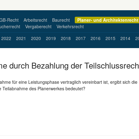
Planer- und Architektenrecht
GB-Recht
Arbeitsrecht
Baurecht
ucherrecht
Vergaberecht
Verkehrsrecht
2022
2021
2020
2019
2018
2017
2016
2015
2014
2
e durch Bezahlung der Teilschlussrec
hme für eine Leistungsphase vertraglich vereinbart ist, ergibt sich di
ie Teilabnahme des Planerwerkes bedeutet?