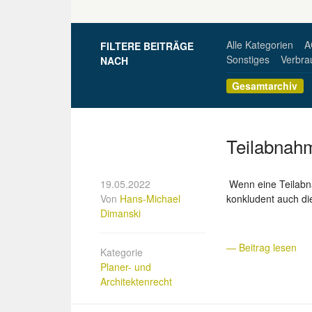
Alle Kategorien
A
FILTERE BEITRÄGE
Sonstiges
Verbra
NACH
Gesamtarchiv
Teilabnahm
19.05.2022
Wenn eine Teilabna
Von
Hans-Michael
konkludent auch d
Dimanski
— Beitrag lesen
Kategorie
Planer- und
Architektenrecht