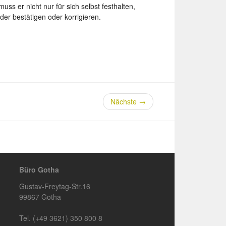
ss er nicht nur für sich selbst festhalten,
der bestätigen oder korrigieren.
Nächste
→
Büro Gotha
Gustav-Freytag-Str.16
99867 Gotha
Tel. (+49 3621) 350 800 8