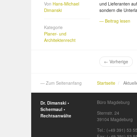
Von
Hans-Michael
und Lieferanten auf
Dimanski
sondern die Unterla
— Beitrag lesen
Kategorie
Planer- und
Architektenrecht
←
Vorherige
— Zum Seitenanfang
Startseite
Aktuell
Büro Magdeburg
Dr. Dimanski •
Schermaul •
Sternstr. 24
Rechtsanwälte
39104 Magdeburg
Tel.: (+49 391) 53 5
Fax: (+49 391) 53 5