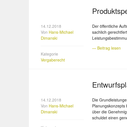
Produktspe
14.12.2018
Der öffentliche Au
Von
Hans-Michael
sachlich gerechtfe
Dimanski
Leistungsbestimmun
— Beitrag lesen
Kategorie
Vergaberecht
Entwurfsp
14.12.2018
Die Grundleistunge
Von
Hans-Michael
Planungskonzepts b
Dimanski
über die Genehmigun
schuldet einen gen