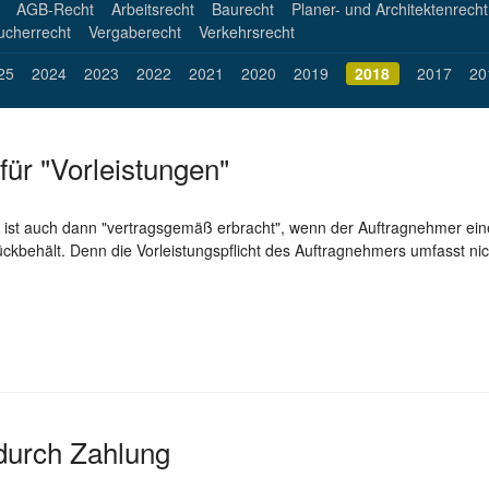
AGB-Recht
Arbeitsrecht
Baurecht
Planer- und Architektenrecht
ucherrecht
Vergaberecht
Verkehrsrecht
2018
25
2024
2023
2022
2021
2020
2019
2017
20
für "Vorleistungen"
ng ist auch dann "vertragsgemäß erbracht", wenn der Auftragnehmer ei
ückbehält. Denn die Vorleistungspflicht des Auftragnehmers umfasst nich
urch Zahlung