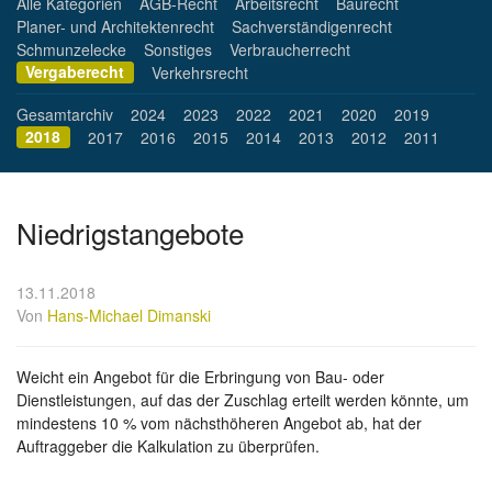
Alle Kategorien
AGB-Recht
Arbeitsrecht
Baurecht
Planer- und Architektenrecht
Sachverständigenrecht
Schmunzelecke
Sonstiges
Verbraucherrecht
Vergaberecht
Verkehrsrecht
Gesamtarchiv
2024
2023
2022
2021
2020
2019
2018
2017
2016
2015
2014
2013
2012
2011
Niedrigstangebote
13.11.2018
Von
Hans-Michael Dimanski
Weicht ein Angebot für die Erbringung von Bau- oder
Dienstleistungen, auf das der Zuschlag erteilt werden könnte, um
mindestens 10 % vom nächsthöheren Angebot ab, hat der
Auftraggeber die Kalkulation zu überprüfen.