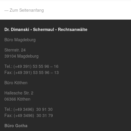
— Zum Seitenanfang
Dr. Dimanski • Schermaul • Rechtsanwälte
Büro Magdeburg
Sternstr. 24
39104 Magdeburg
Tel.: (+49 391) 53 55 96 – 16
Fax: (+49 391) 53 55 96 – 13
Büro Köthen
Hallesche Str. 2
06366 Köthen
Tel.: (+49 3496) 30 91 30
Fax: (+49 3496) 30 31 79
Büro Gotha