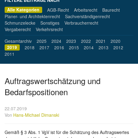
FILTERE BEITRÄGE NACH
Alle Kategorien
AGB-Recht
Arbeitsrecht
Baurecht
Planer- und Architektenrecht
Sachverständigenrecht
Schmunzelecke
Sonstiges
Verbraucherrecht
Vergaberecht
Verkehrsrecht
Gesamtarchiv
2025
2024
2023
2022
2021
2020
2019
2018
2017
2016
2015
2014
2013
2012
2011
Auftragswertschätzung und
Bedarfspositionen
22.07.2019
Von
Hans-Michael Dimanski
Gemäß § 3 Abs. 1 VgV ist für die Schätzung des Auftragswertes