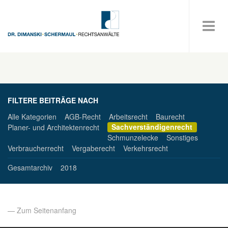
FILTERE BEITRÄGE NACH
Alle Kategorien
AGB-Recht
Arbeitsrecht
Baurecht
Sachverständigenrecht
Planer- und Architektenrecht
Schmunzelecke
Sonstiges
Verbraucherrecht
Vergaberecht
Verkehrsrecht
Gesamtarchiv
2018
— Zum Seitenanfang