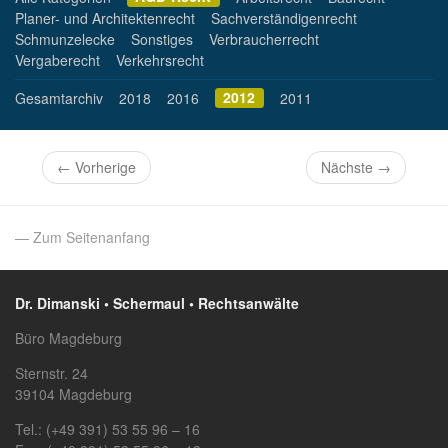
Planer- und Architektenrecht
Sachverständigenrecht
Schmunzelecke
Sonstiges
Verbraucherrecht
Vergaberecht
Verkehrsrecht
2012
Gesamtarchiv
2018
2016
2011
←
Vorherige
Nächste
→
— Zum Seitenanfang
Dr. Dimanski • Schermaul • Rechtsanwälte
Büro Magdeburg
Sternstr. 24
39104 Magdeburg
Tel.: (+49 391) 53 55 96 – 16