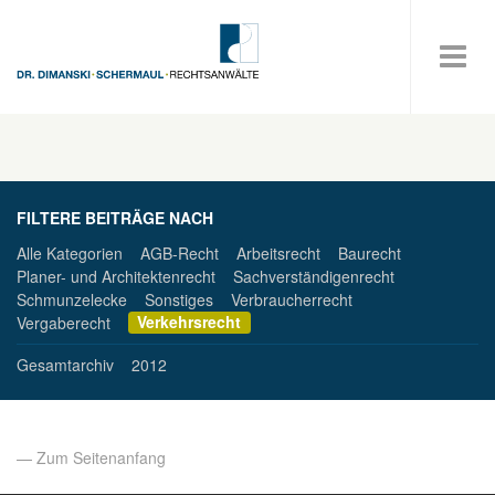
FILTERE BEITRÄGE NACH
Alle Kategorien
AGB-Recht
Arbeitsrecht
Baurecht
Planer- und Architektenrecht
Sachverständigenrecht
Schmunzelecke
Sonstiges
Verbraucherrecht
Verkehrsrecht
Vergaberecht
Gesamtarchiv
2012
— Zum Seitenanfang