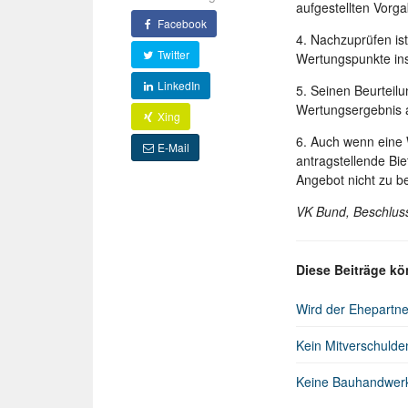
aufgestellten Vorg
Facebook
4. Nachzuprüfen ist
Twitter
Wertungspunkte ins
LinkedIn
5. Seinen Beurteil
Wertungsergebnis a
Xing
6. Auch wenn eine 
E-Mail
antragstellende Bie
Angebot nicht zu b
VK Bund, Beschlus
Diese Beiträge kö
Wird der Ehepartn
Kein Mitverschulde
Keine Bauhandwerke