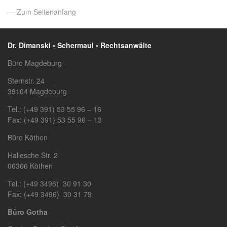
— Zum Seitenanfang
Dr. Dimanski • Schermaul • Rechtsanwälte
Büro Magdeburg
Sternstr. 24
39104 Magdeburg
Tel.: (+49 391) 53 55 96 – 16
Fax: (+49 391) 53 55 96 – 13
Büro Köthen
Hallesche Str. 2
06366 Köthen
Tel.: (+49 3496) 30 91 30
Fax: (+49 3496) 30 31 79
Büro Gotha